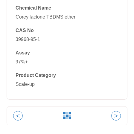
Chemical Name
Corey lactone TBDMS ether
CAS No
39968-95-1
Assay
97%+
Product Category
Scale-up
<
>