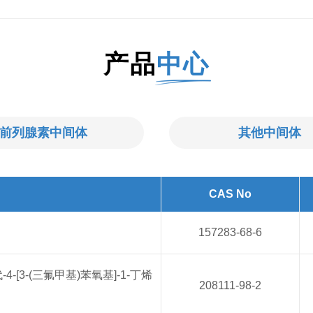
产品
中心
前列腺素中间体
其他中间体
CAS No
157283-68-6
氧代-4-[3-(三氟甲基)苯氧基]-1-丁烯
208111-98-2