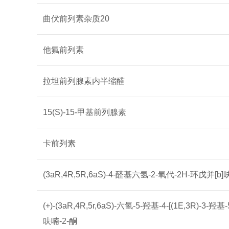
曲伏前列素杂质20
他氟前列素
拉坦前列腺素内半缩醛
15(S)-15-甲基前列腺素
卡前列素
(3aR,4R,5R,6aS)-4-醛基六氢-2-氧代-2H-环戊并[b]
(+)-(3aR,4R,5r,6aS)-六氢-5-羟基-4-[(1E,3R)-3-
呋喃-2-酮