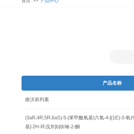
首页
>>
产品中心
产品名称
曲沃前列素
(3aR,4R,5R,6aS)-5-(苯甲酰氧基)六氢-4-[(1E)-3-
基]-2H-环戊并[b]呋喃-2-酮